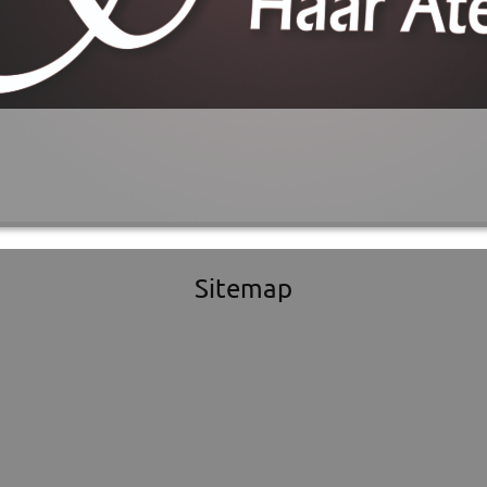
Sitemap