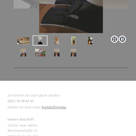
Sie können uns auch gerne anrufen
030 / 79 78 67 47
Nutzen Sie auch unser
Kontaktformular.
Unsere Anschrift
Schiller Haar Atelier
Benzmannstraße 10